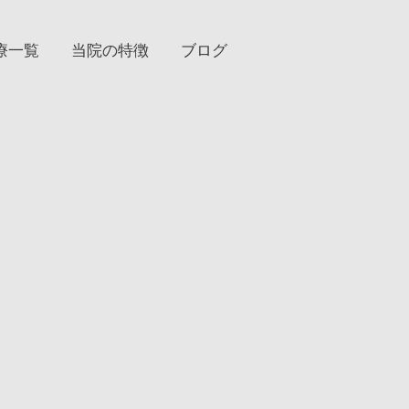
ブログ
療一覧
当院の特徴
インプラント
プロフェッショナルで高度な治療
ウスピース型矯正
ていねいでわかりやすい説明
審美治療
担当歯科衛生士
予防治療
充実した医療設備と滅菌対策
歯周病
痛みの少ない治療
一般歯科
徹底した衛生管理
口腔外科
ホワイトニング