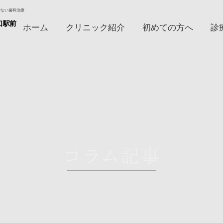
少ない歯科治療
口駅前
ホーム
初めての方へ
クリニック紹介
診
アクセス/診療時間
プライバシーポリシー
マ
医療費控除
採用情報
コラム記事